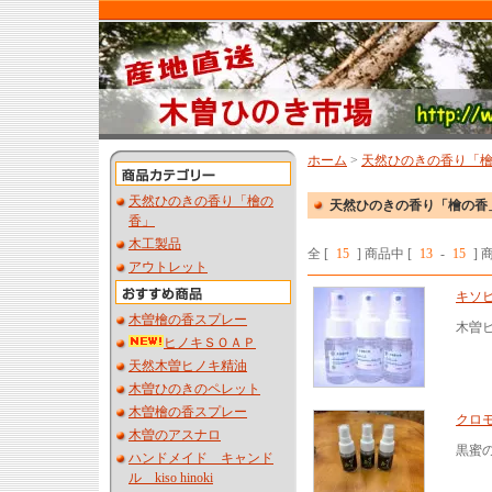
ホーム
>
天然ひのきの香り「
天然ひのきの香り「檜の
天然ひのきの香り「檜の香
香」
木工製品
全 [
15
] 商品中 [
13
-
15
]
アウトレット
キソ
木曽檜の香スプレー
木曽
ヒノキＳＯＡＰ
天然木曽ヒノキ精油
木曽ひのきのペレット
木曽檜の香スプレー
クロ
木曽のアスナロ
黒蜜
ハンドメイド キャンド
ル kiso hinoki