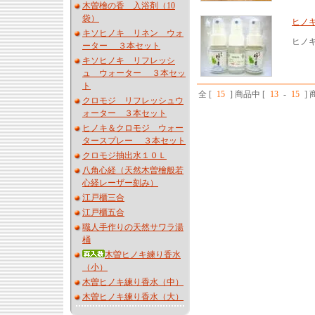
木曽檜の香 入浴剤（10
袋）
ヒノ
キソヒノキ リネン ウォ
ヒノ
ーター ３本セット
キソヒノキ リフレッシ
ュ ウォーター ３本セッ
ト
全 [
15
] 商品中 [
13
-
15
]
クロモジ リフレッシュウ
ォーター ３本セット
ヒノキ＆クロモジ ウォー
タースプレー ３本セット
クロモジ抽出水１０Ｌ
八角心経（天然木曽檜般若
心経レーザー刻み）
江戸櫃三合
江戸櫃五合
職人手作りの天然サワラ湯
桶
木曽ヒノキ練り香水
（小）
木曽ヒノキ練り香水（中）
木曽ヒノキ練り香水（大）