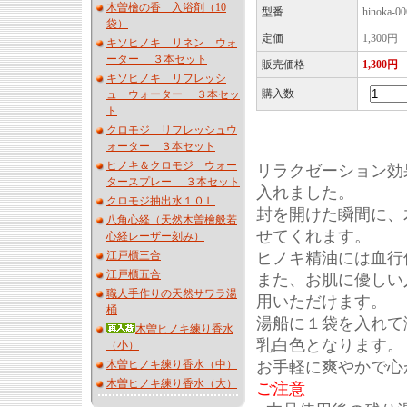
木曽檜の香 入浴剤（10
型番
hinoka-00
袋）
定価
1,300円
キソヒノキ リネン ウォ
ーター ３本セット
販売価格
1,300円
キソヒノキ リフレッシ
購入数
ュ ウォーター ３本セッ
ト
クロモジ リフレッシュウ
ォーター ３本セット
ヒノキ＆クロモジ ウォー
リラクゼーション効
タースプレー ３本セット
入れました。
クロモジ抽出水１０Ｌ
封を開けた瞬間に、
八角心経（天然木曽檜般若
せてくれます。
心経レーザー刻み）
江戸櫃三合
ヒノキ精油には血行
江戸櫃五合
また、お肌に優しい
職人手作りの天然サワラ湯
用いただけます。
桶
湯船に１袋を入れて
木曽ヒノキ練り香水
乳白色となります。
（小）
木曽ヒノキ練り香水（中）
お手軽に爽やかで心
木曽ヒノキ練り香水（大）
ご注意