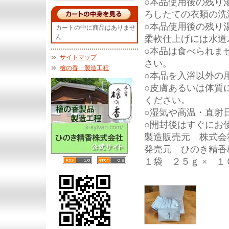
○本品使用後の残り
ろしたての衣類の洗
○本品使用後の残り
カートの中に商品はありませ
ん
柔軟仕上げには水道
○本品は食べられま
サイトマップ
さい。
檜の香 製造工程
○本品を入浴以外の
○皮膚あるいは体質
ください。
○湿気や高温・直射
○開封後はすぐにお
製造販売元 株式会
発売元 ひのき精香
１袋 ２５ｇ × １