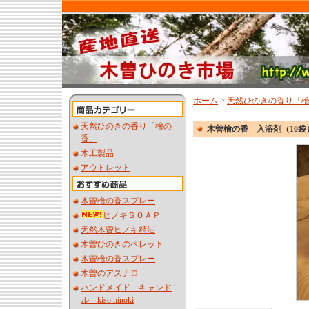
ホーム
>
天然ひのきの香り「
天然ひのきの香り「檜の
木曽檜の香 入浴剤（10袋
香」
木工製品
アウトレット
木曽檜の香スプレー
ヒノキＳＯＡＰ
天然木曽ヒノキ精油
木曽ひのきのペレット
木曽檜の香スプレー
木曽のアスナロ
ハンドメイド キャンド
ル kiso hinoki